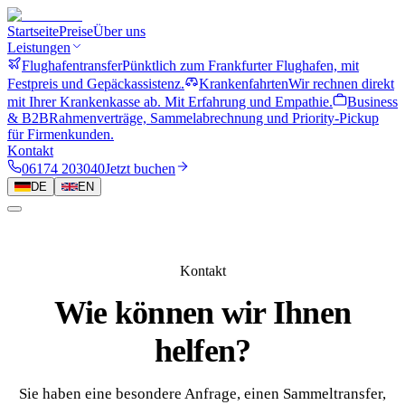
Startseite
Preise
Über uns
Leistungen
Flughafentransfer
Pünktlich zum Frankfurter Flughafen, mit
Festpreis und Gepäckassistenz.
Krankenfahrten
Wir rechnen direkt
mit Ihrer Krankenkasse ab. Mit Erfahrung und Empathie.
Business
& B2B
Rahmenverträge, Sammelabrechnung und Priority-Pickup
für Firmenkunden.
Kontakt
06174 203040
Jetzt buchen
DE
EN
Kontakt
Wie können wir Ihnen
helfen?
Sie haben eine besondere Anfrage, einen Sammeltransfer,