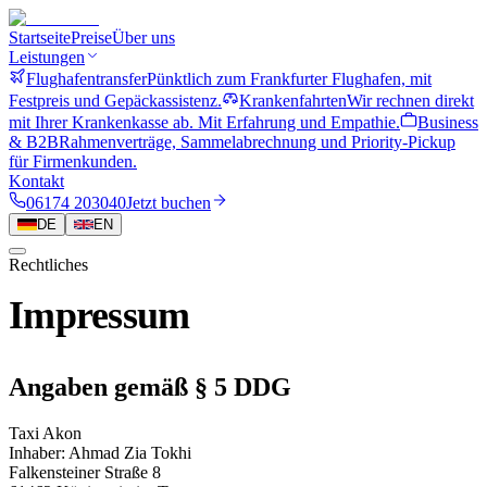
Startseite
Preise
Über uns
Leistungen
Flughafentransfer
Pünktlich zum Frankfurter Flughafen, mit
Festpreis und Gepäckassistenz.
Krankenfahrten
Wir rechnen direkt
mit Ihrer Krankenkasse ab. Mit Erfahrung und Empathie.
Business
& B2B
Rahmenverträge, Sammelabrechnung und Priority-Pickup
für Firmenkunden.
Kontakt
06174 203040
Jetzt buchen
DE
EN
Rechtliches
Impressum
Angaben gemäß § 5 DDG
Taxi Akon
Inhaber: Ahmad Zia Tokhi
Falkensteiner Straße 8